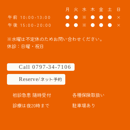
月
火
水
木
金
土
日
午前 10:00-13:00
●
●
※
●
●
●
×
午後 15:00-20:00
●
●
※
●
●
●
×
※水曜は不定休のためお問い合わせください。
休診：日曜・祝日
Call 0797-34-7106
Reserve/
ネット予約
初診急患 随時受付
各種保険取扱い
診療は夜20時まで
駐車場あり