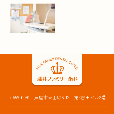
〒659-0091 芦屋市東山町6-12 第3吉田ビル2階